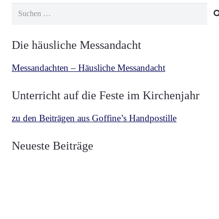
Suchen
nach:
Die häusliche Messandacht
Messandachten – Häusliche Messandacht
Unterricht auf die Feste im Kirchenjahr
zu den Beiträgen aus Goffine’s Handpostille
BETRACHTUNGEN
,
MESCHLER
vor 3 Wochen
Neueste Beiträge
Über die zwei Fahnen Luzifers und Christi
BETRACHTUNGEN
,
MESCHLER
vor 4 Wochen
Die Fahne Christi Heerführer der Guten
BETRACHTUNGEN
,
MESCHLER
vor 1 Monat
Die Fahne Luzifers Anführer der Bösen
BEKENNER
,
VON HAMMERSTEIN
vor 1 Monat