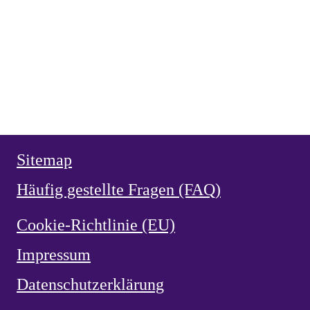
Heiliger Vianney, Pfarrer von Ars
HERZ JESU
,
NEUZEIT
vor 2 Monaten
Weihe Spaniens 1919 an das Herz Jesu
HERZ JESU
,
NEUZEIT
vor 2 Monaten
Herz Jesu Verehrung in Spanien
NEUZEIT
vor 2 Monaten
Ermordung von García Moreno 1875
Sitemap
Häufig gestellte Fragen (FAQ)
Cookie-Richtlinie (EU)
Impressum
Datenschutzerklärung