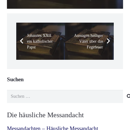
Johannes XXII.
Aussagen heiliger
ein katholischer
Väter über das
Papst
Fegefeuer
Suchen
Suchen
nach:
Die häusliche Messandacht
Messandachten – Häusliche Messandacht