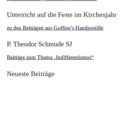
Unterricht auf die Feste im Kirchenjahr
zu den Beiträgen aus Goffine’s Handpostille
P.
Theodor Schmude SJ
Beiträge zum Thema „Indifferentismus“
BETRACHTUNGEN
MESCHLER
Neueste Beiträge
Über die zwei Fahnen Luzifers und Christi
BETRACHTUNGEN
MESCHLER
Die Fahne Christi Heerführer der Guten
BETRACHTUNGEN
MESCHLER
Die Fahne Luzifers Anführer der Bösen
BEKENNER
VON HAMMERSTEIN
Heiliger Vianney, Pfarrer von Ars
HERZ JESU
NEUZEIT