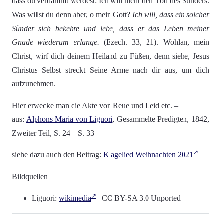
dass du verdammt werdest: Ich will nicht den Tod des Sünders.
Was willst du denn aber, o mein Gott?
Ich will, dass ein solcher
Sünder sich bekehre und lebe, dass er das Leben meiner
Gnade wiederum erlange.
(Ezech. 33, 21). Wohlan, mein
Christ, wirf dich deinem Heiland zu Füßen, denn siehe, Jesus
Christus Selbst streckt Seine Arme nach dir aus, um dich
aufzunehmen.
Hier erwecke man die Akte von Reue und Leid etc. –
aus:
Alphons Maria von Liguori
, Gesammelte Predigten, 1842,
Zweiter Teil, S. 24 – S. 33
siehe dazu auch den Beitrag:
Klagelied Weihnachten 2021
Bildquellen
Liguori:
wikimedia
| CC BY-SA 3.0 Unported