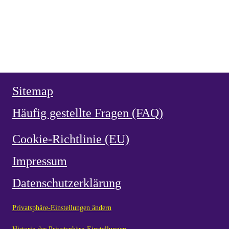
Weihe Spaniens 1919 an das Herz Jesu
HERZ JESU
,
NEUZEIT
vor 2 Monaten
Herz Jesu Verehrung in Spanien
NEUZEIT
vor 2 Monaten
Ermordung von García Moreno 1875
Sitemap
Häufig gestellte Fragen (FAQ)
Cookie-Richtlinie (EU)
Impressum
Datenschutzerklärung
Privatsphäre-Einstellungen ändern