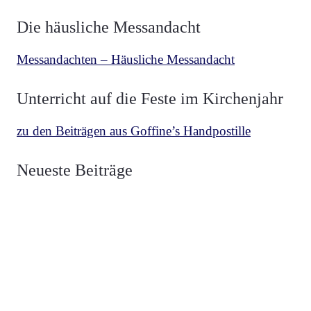
Die häusliche Messandacht
Messandachten – Häusliche Messandacht
Unterricht auf die Feste im Kirchenjahr
zu den Beiträgen aus Goffine’s Handpostille
BETRACHTUNGEN
,
MESCHLER
vor 2 Wochen
Neueste Beiträge
Über die zwei Fahnen Luzifers und Christi
BETRACHTUNGEN
,
MESCHLER
vor 3 Wochen
Die Fahne Christi Heerführer der Guten
BETRACHTUNGEN
,
MESCHLER
vor 1 Monat
Die Fahne Luzifers Anführer der Bösen
BEKENNER
,
VON HAMMERSTEIN
vor 1 Monat
Heiliger Vianney, Pfarrer von Ars
HERZ JESU
,
NEUZEIT
vor 1 Monat