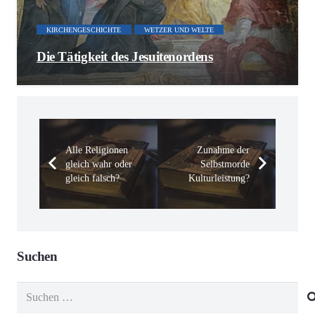
KIRCHENGESCHICHTE
WETZER UND WELTE
Die Tätigkeit des Jesuitenordens
Alle Religionen
Zunahme der
gleich wahr oder
Selbstmorde
gleich falsch?
Kulturleistung?
Suchen
Suchen
nach: