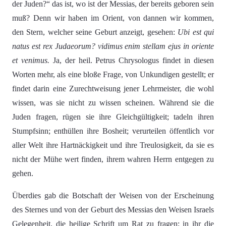
der Juden?“ das ist, wo ist der Messias, der bereits geboren sein
muß? Denn wir haben im Orient, von dannen wir kommen,
den Stern, welcher seine Geburt anzeigt, gesehen:
Ubi est qui
natus est rex Judaeorum? vidimus enim stellam ejus in oriente
et venimus.
Ja, der heil. Petrus Chrysologus findet in diesen
Worten mehr, als eine bloße Frage, von Unkundigen gestellt; er
findet darin eine Zurechtweisung jener Lehrmeister, die wohl
wissen, was sie nicht zu wissen scheinen. Während sie die
Juden fragen, rügen sie ihre Gleichgültigkeit; tadeln ihren
Stumpfsinn; enthüllen ihre Bosheit; verurteilen öffentlich vor
aller Welt ihre Hartnäckigkeit und ihre Treulosigkeit, da sie es
nicht der Mühe wert finden, ihrem wahren Herrn entgegen zu
gehen.
Überdies gab die Botschaft der Weisen von der Erscheinung
des Sternes und von der Geburt des Messias den Weisen Israels
Gelegenheit, die heilige Schrift um Rat zu fragen; in ihr die