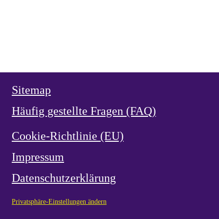
Die Fahne Luzifers Anführer der Bösen
BEKENNER
VON HAMMERSTEIN
Heiliger Vianney, Pfarrer von Ars
HERZ JESU
NEUZEIT
Weihe Spaniens 1919 an das Herz Jesu
Sitemap
Häufig gestellte Fragen (FAQ)
Cookie-Richtlinie (EU)
Impressum
Datenschutzerklärung
Privatsphäre-Einstellungen ändern