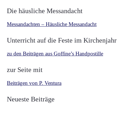
Die häusliche Messandacht
Messandachten – Häusliche Messandacht
Unterricht auf die Feste im Kirchenjahr
zu den Beiträgen aus Goffine’s Handpostille
zur Seite mit
Beiträgen von P. Ventura
BETRACHTUNGEN
MESCHLER
Neueste Beiträge
Über die zwei Fahnen Luzifers und Christi
BETRACHTUNGEN
MESCHLER
Die Fahne Christi Heerführer der Guten
BETRACHTUNGEN
MESCHLER