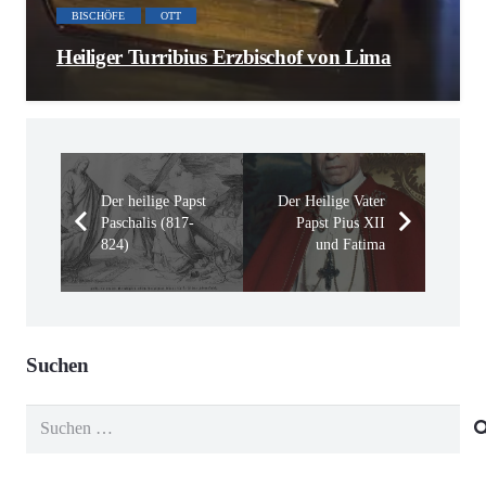
BISCHÖFE
OTT
Heiliger Turribius Erzbischof von Lima
Der heilige Papst
Der Heilige Vater
Paschalis (817-
Papst Pius XII
824)
und Fatima
Suchen
Suchen
nach: