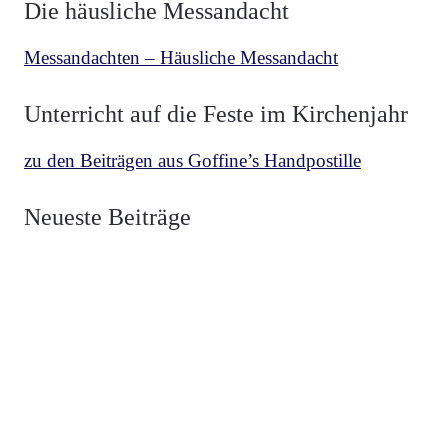
Die häusliche Messandacht
Messandachten – Häusliche Messandacht
Unterricht auf die Feste im Kirchenjahr
zu den Beiträgen aus Goffine’s Handpostille
BETRACHTUNGEN
,
MESCHLER
vor 3 Wochen
Neueste Beiträge
Über die zwei Fahnen Luzifers und Christi
BETRACHTUNGEN
,
MESCHLER
vor 4 Wochen
Die Fahne Christi Heerführer der Guten
BETRACHTUNGEN
,
MESCHLER
vor 1 Monat
Die Fahne Luzifers Anführer der Bösen
BEKENNER
,
VON HAMMERSTEIN
vor 1 Monat
Heiliger Vianney, Pfarrer von Ars
HERZ JESU
,
NEUZEIT
vor 2 Monaten
Weihe Spaniens 1919 an das Herz Jesu
HERZ JESU
,
NEUZEIT
vor 2 Monaten