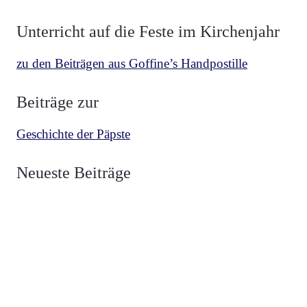
Unterricht auf die Feste im Kirchenjahr
zu den Beiträgen aus Goffine’s Handpostille
Beiträge zur
Geschichte der Päpste
BETRACHTUNGEN
MESCHLER
Neueste Beiträge
Über die zwei Fahnen Luzifers und Christi
BETRACHTUNGEN
MESCHLER
Die Fahne Christi Heerführer der Guten
BETRACHTUNGEN
MESCHLER
Die Fahne Luzifers Anführer der Bösen
BEKENNER
VON HAMMERSTEIN
Heiliger Vianney, Pfarrer von Ars
HERZ JESU
NEUZEIT