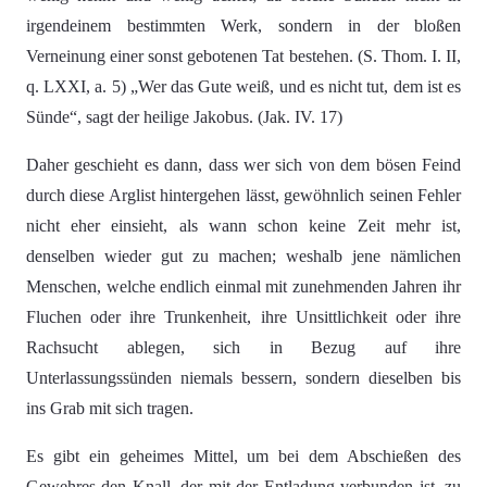
irgendeinem bestimmten Werk, sondern in der bloßen
Verneinung einer sonst gebotenen Tat bestehen. (S. Thom. I. II,
q. LXXI, a. 5) „Wer das Gute weiß, und es nicht tut, dem ist es
Sünde“, sagt der heilige Jakobus. (Jak. IV. 17)
Daher geschieht es dann, dass wer sich von dem bösen Feind
durch diese Arglist hintergehen lässt, gewöhnlich seinen Fehler
nicht eher einsieht, als wann schon keine Zeit mehr ist,
denselben wieder gut zu machen; weshalb jene nämlichen
Menschen, welche endlich einmal mit zunehmenden Jahren ihr
Fluchen oder ihre Trunkenheit, ihre Unsittlichkeit oder ihre
Rachsucht ablegen, sich in Bezug auf ihre
Unterlassungssünden niemals bessern, sondern dieselben bis
ins Grab mit sich tragen.
Es gibt ein geheimes Mittel, um bei dem Abschießen des
Gewehres den Knall, der mit der Entladung verbunden ist, zu