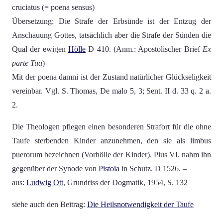
cruciatus (= poena sensus)
Übersetzung: Die Strafe der Erbsünde ist der Entzug der
Anschauung Gottes, tatsächlich aber die Strafe der Sünden die
Qual der ewigen
Hölle
D 410. (Anm.: Apostolischer Brief
Ex
parte Tua
)
Mit der poena damni ist der Zustand natürlicher Glückseligkeit
vereinbar. Vgl. S. Thomas, De malo 5, 3; Sent. II d. 33 q. 2 a.
2.
Die Theologen pflegen einen besonderen Strafort für die ohne
Taufe sterbenden Kinder anzunehmen, den sie als limbus
puerorum bezeichnen (Vorhölle der Kinder). Pius VI. nahm ihn
gegenüber der Synode von
Pistoia
in Schutz. D 1526. –
aus:
Ludwig Ott
, Grundriss der Dogmatik, 1954, S. 132
siehe auch den Beitrag:
Die Heilsnotwendigkeit der Taufe