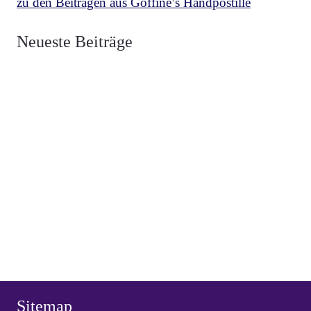
zu den Beiträgen aus Goffine’s Handpostille
BETRACHTUNGEN
,
MESCHLER
vor 3 Wochen
Neueste Beiträge
Über die zwei Fahnen Luzifers und Christi
BETRACHTUNGEN
,
MESCHLER
vor 4 Wochen
Die Fahne Christi Heerführer der Guten
BETRACHTUNGEN
,
MESCHLER
vor 1 Monat
Die Fahne Luzifers Anführer der Bösen
BEKENNER
,
VON HAMMERSTEIN
vor 1 Monat
Heiliger Vianney, Pfarrer von Ars
HERZ JESU
,
NEUZEIT
vor 1 Monat
Weihe Spaniens 1919 an das Herz Jesu
HERZ JESU
,
NEUZEIT
vor 2 Monaten
Herz Jesu Verehrung in Spanien
NEUZEIT
vor 2 Monaten
Ermordung von García Moreno 1875
Sitemap