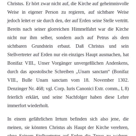
Christus. Er hört zwar nicht auf, die Kirche auf geheimnisvolle
Weise in eigener Person zu regieren, auf sichtbare Weise
jedoch leitet er sie durch den, der auf Erden seine Stelle vertritt.
Bereits nach seiner glorreichen Himmelfahrt war die Kirche
nicht nur ihm selber, sondern auch auf Petrus als dem
sichtbaren Grundstein erbaut. Daß Christus und sein
Stellvertreter auf Erden nur ein einziges Haupt ausmachen, hat
Bonifaz VIII., Unser Vorgänger unvergeßlichen Andenkens,
durch das apostolische Schreiben „Unam sanctam“ (Bonifaz
VIII., Bulle Unam sanctam vom 18. November 1302.
Denzinger Nr. 468; vgl. Corp. Iuris Canonici Extr. comm., I, 8)
feierlich erklärt, und seine Nachfolger haben diese Lehre
immerfort wiederholt.
In einem gefährlichen Irrtum befinden sich also jene, die
meinen, sie könnten Christus als Haupt der Kirche verehren,
ohne Seinem Stellvertreter auf Erden die Treue zu wahren.