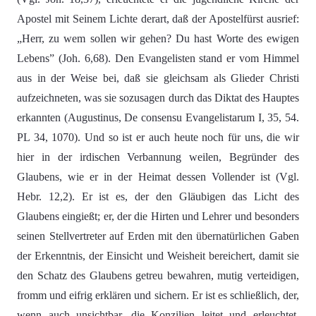
Apostel mit Seinem Lichte derart, daß der Apostelfürst ausrief:
„Herr, zu wem sollen wir gehen? Du hast Worte des ewigen
Lebens” (Joh. 6,68). Den Evangelisten stand er vom Himmel
aus in der Weise bei, daß sie gleichsam als Glieder Christi
aufzeichneten, was sie sozusagen durch das Diktat des Hauptes
erkannten (Augustinus, De consensu Evangelistarum I, 35, 54.
PL 34, 1070). Und so ist er auch heute noch für uns, die wir
hier in der irdischen Verbannung weilen, Begründer des
Glaubens, wie er in der Heimat dessen Vollender ist (Vgl.
Hebr. 12,2). Er ist es, der den Gläubigen das Licht des
Glaubens eingießt; er, der die Hirten und Lehrer und besonders
seinen Stellvertreter auf Erden mit den übernatürlichen Gaben
der Erkenntnis, der Einsicht und Weisheit bereichert, damit sie
den Schatz des Glaubens getreu bewahren, mutig verteidigen,
fromm und eifrig erklären und sichern. Er ist es schließlich, der,
wenn auch unsichtbar, die Konzilien leitet und erleuchtet.