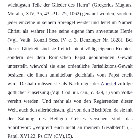
wichtigsten Teile der Glieder des Herrn” (Gregorius Magnus,
Moralia, XIV, 35, 43. P.L. 75, 1062) genannt werden, sondern
jeder einzelne in seinem Sprengel weidet und leitet im Namen
Christi als wahrer Hirte seine eigene ihm anvertraute Herde
(Vgl. Vatik. Konzil Sess. IV c. 3. Denzinger Nr. 1828). Bei
dieser Tätigkeit sind sie freilich nicht völlig eigenen Rechtes,
sondern der dem Römischen Papst gebührenden Gewalt
unterstellt, wiewohl sie eine ordentliche Jurisdiktions-Gewalt
besitzen, die ihnen unmittelbar gleichfalls vom Papst erteilt
wird. Deshalb müssen sie als Nachfolger der
Apostel
zufolge
göttlicher Einsetzung (Vgl. Cod. iur. can., c. 329, 1) vom Volke
verehrt werden. Und mehr als von den Regierenden dieser
Welt, auch den allerhöchsten, gilt von den Bischöfen, da sie mit
der Salbung des Heiligen Geistes versehen sind, das
Schriftwort: „Vergreift euch nicht an meinem Gesalbten!” (1.
Paral. XVI 22; Ps CIV (CV),15).