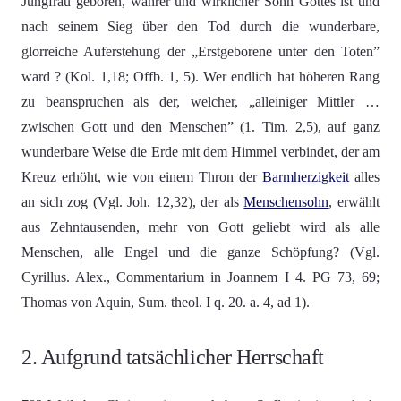
Jungfrau geboren, wahrer und wirklicher Sohn Gottes ist und
nach seinem Sieg über den Tod durch die wunderbare,
glorreiche Auferstehung der „Erstgeborene unter den Toten”
ward ? (Kol. 1,18; Offb. 1, 5). Wer endlich hat höheren Rang
zu beanspruchen als der, welcher, „alleiniger Mittler …
zwischen Gott und den Menschen” (1. Tim. 2,5), auf ganz
wunderbare Weise die Erde mit dem Himmel verbindet, der am
Kreuz erhöht, wie von einem Thron der
Barmherzigkeit
alles
an sich zog (Vgl. Joh. 12,32), der als
Menschensohn
, erwählt
aus Zehntausenden, mehr von Gott geliebt wird als alle
Menschen, alle Engel und die ganze Schöpfung? (Vgl.
Cyrillus. Alex., Commentarium in Joannem I 4. PG 73, 69;
Thomas von Aquin, Sum. theol. I q. 20. a. 4, ad 1).
2. Aufgrund tatsächlicher Herrschaft