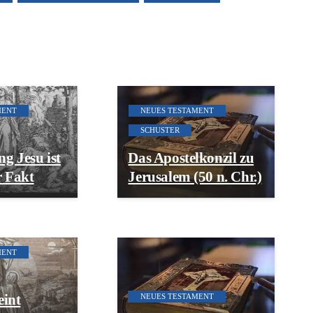
MENT
NEUES TESTAMENT
SCHUSTER
g Jesu ist
Das Apostelkonzil zu
r Fakt
Jerusalem (50 n. Chr.)
MENT
eint
NEUES TESTAMENT