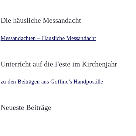
Die häusliche Messandacht
Messandachten – Häusliche Messandacht
Unterricht auf die Feste im Kirchenjahr
zu den Beiträgen aus Goffine’s Handpostille
BETRACHTUNGEN
,
MESCHLER
vor 2 Wochen
Über die zwei Fahnen
Neueste Beiträge
BETRACHTUNGEN
,
MESCHLER
vor 3 Wochen
Luzifers und Christi
Die Fahne Christi Heerführer
BETRACHTUNGEN
,
MESCHLER
vor 1 Monat
der Guten