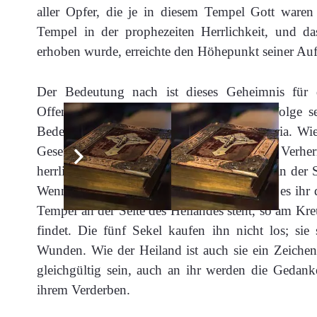
aller Opfer, die je in diesem Tempel Gott waren 
Tempel in der prophezeiten Herrlichkeit, und da
erhoben wurde, erreichte den Höhepunkt seiner Auf
Der Bedeutung nach ist dieses Geheimnis für de
Offenbarung vor dem
Volk
, und zwar infolge s
Bedeutung ist das Geheimnis auch für Maria. Wie
Gesetz, und so nimmt sie auch teil an der Verh
herrliche Dinge geoffenbart. Überall ist sie an der 
Wenn sie es nicht selbst erkannte, so sagten es ih
Tempel an der Seite des Heilandes steht, so am Kr
findet. Die fünf Sekel kaufen ihn nicht los; si
Wunden. Wie der Heiland ist auch sie ein Zeiche
gleichgültig sein, auch an ihr werden die Gedan
ihrem Verderben.