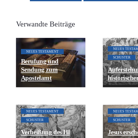
Verwandte Beiträge
NEUES TESTA
NEUES TESTAMENT
SCHUSTER
Berufung und
Sendung zum
Auferstehun
Apostelamt
historische
NEUES TESTAMENT
NEUES TESTA
SCHUSTER
SCHUSTER
Verheißung des Hl
Jesus ersch