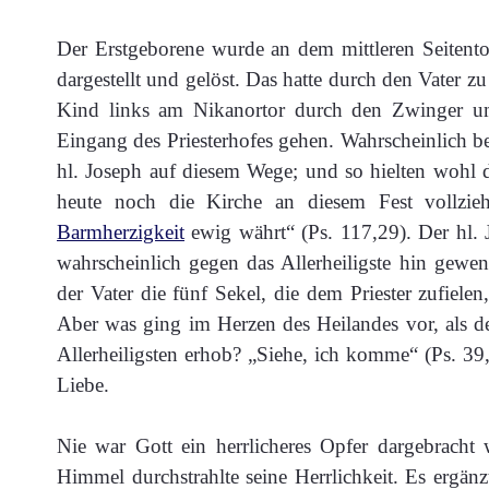
Der Erstgeborene wurde an dem mittleren Seitent
dargestellt und gelöst. Das hatte durch den Vater 
Kind links am Nikanortor durch den Zwinger u
Eingang des Priesterhofes gehen. Wahrscheinlich be
hl. Joseph auf diesem Wege; und so hielten wohl 
heute noch die Kirche an diesem Fest vollzieh
Barmherzigkeit
ewig währt“ (Ps. 117,29). Der hl. 
wahrscheinlich gegen das Allerheiligste hin gewen
der Vater die fünf Sekel, die dem Priester zufiele
Aber was ging im Herzen des Heilandes vor, als de
Allerheiligsten erhob? „Siehe, ich komme“ (Ps. 39,
Liebe.
Nie war Gott ein herrlicheres Opfer dargebrac
Himmel durchstrahlte seine Herrlichkeit. Es ergän