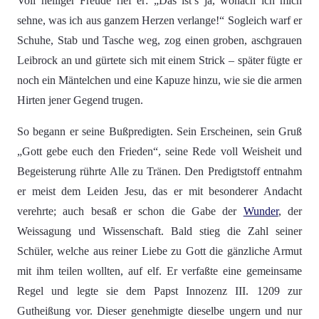
Voll heiliger Freude rief er: „Das ist’s ja, wonach ich mich
sehne, was ich aus ganzem Herzen verlange!“ Sogleich warf er
Schuhe, Stab und Tasche weg, zog einen groben, aschgrauen
Leibrock an und gürtete sich mit einem Strick – später fügte er
noch ein Mäntelchen und eine Kapuze hinzu, wie sie die armen
Hirten jener Gegend trugen.
So begann er seine Bußpredigten. Sein Erscheinen, sein Gruß
„Gott gebe euch den Frieden“, seine Rede voll Weisheit und
Begeisterung rührte Alle zu Tränen. Den Predigtstoff entnahm
er meist dem Leiden Jesu, das er mit besonderer Andacht
verehrte; auch besaß er schon die Gabe der
Wunder
, der
Weissagung und Wissenschaft. Bald stieg die Zahl seiner
Schüler, welche aus reiner Liebe zu Gott die gänzliche Armut
mit ihm teilen wollten, auf elf. Er verfaßte eine gemeinsame
Regel und legte sie dem Papst Innozenz III. 1209 zur
Gutheißung vor. Dieser genehmigte dieselbe ungern und nur