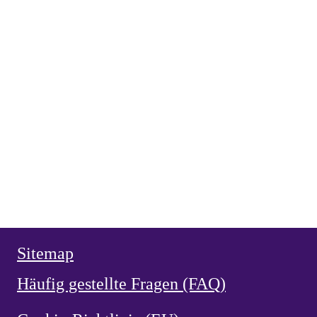
BETRACHTUNGEN
,
MESCHLER
vor 4 Wochen
Die Fahne Christi Heerführer der Guten
BETRACHTUNGEN
,
MESCHLER
vor 1 Monat
Die Fahne Luzifers Anführer der Bösen
BEKENNER
,
VON HAMMERSTEIN
vor 1 Monat
Heiliger Vianney, Pfarrer von Ars
HERZ JESU
,
NEUZEIT
vor 2 Monaten
Weihe Spaniens 1919 an das Herz Jesu
HERZ JESU
,
NEUZEIT
vor 2 Monaten
Herz Jesu Verehrung in Spanien
NEUZEIT
vor 2 Monaten
Ermordung von García Moreno 1875
Sitemap
Häufig gestellte Fragen (FAQ)