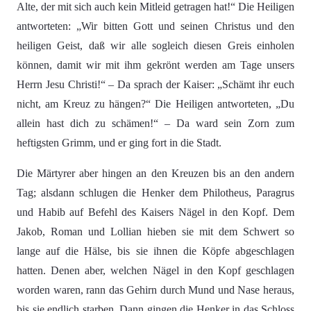
Alte, der mit sich auch kein Mitleid getragen hat!“ Die Heiligen
antworteten: „Wir bitten Gott und seinen Christus und den
heiligen Geist, daß wir alle sogleich diesen Greis einholen
können, damit wir mit ihm gekrönt werden am Tage unsers
Herrn Jesu Christi!“ – Da sprach der Kaiser: „Schämt ihr euch
nicht, am Kreuz zu hängen?“ Die Heiligen antworteten, „Du
allein hast dich zu schämen!“ – Da ward sein Zorn zum
heftigsten Grimm, und er ging fort in die Stadt.
Die Märtyrer aber hingen an den Kreuzen bis an den andern
Tag; alsdann schlugen die Henker dem Philotheus, Paragrus
und Habib auf Befehl des Kaisers Nägel in den Kopf. Dem
Jakob, Roman und Lollian hieben sie mit dem Schwert so
lange auf die Hälse, bis sie ihnen die Köpfe abgeschlagen
hatten. Denen aber, welchen Nägel in den Kopf geschlagen
worden waren, rann das Gehirn durch Mund und Nase heraus,
bis sie endlich starben. Dann gingen die Henker in das Schloss