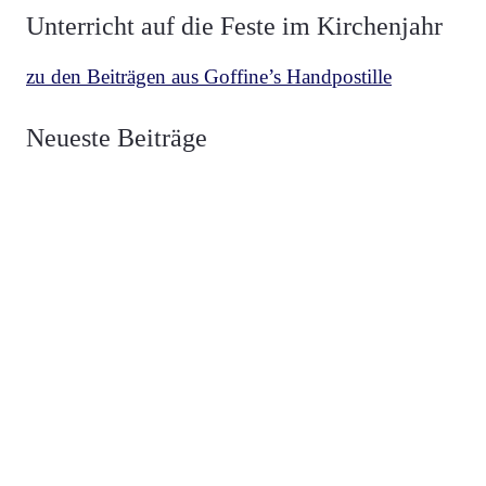
Unterricht auf die Feste im Kirchenjahr
zu den Beiträgen aus Goffine’s Handpostille
BETRACHTUNGEN
,
MESCHLER
vor 2 Wochen
Neueste Beiträge
Über die zwei Fahnen Luzifers und Christi
BETRACHTUNGEN
,
MESCHLER
vor 3 Wochen
Die Fahne Christi Heerführer der Guten
BETRACHTUNGEN
,
MESCHLER
vor 1 Monat
Die Fahne Luzifers Anführer der Bösen
BEKENNER
,
VON HAMMERSTEIN
vor 1 Monat
Heiliger Vianney, Pfarrer von Ars
HERZ JESU
,
NEUZEIT
vor 1 Monat
Weihe Spaniens 1919 an das Herz Jesu
HERZ JESU
,
NEUZEIT
vor 2 Monaten
Herz Jesu Verehrung in Spanien
NEUZEIT
vor 2 Monaten
Ermordung von García Moreno 1875