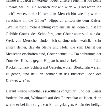
heilige Hipparch antwortete: „Über unsere Seelen hast du keine
Gewalt, weil du ein Mensch bist wie wir!“ – „Und wenn ich
auch“, versetzte der Kaiser, „ein Mensch bin wie ihr, warum
verachtete ihr die Götter?“ Hipparch antwortete dem Kaiser:
„Weil selbst du mehr Achtung verdienst als sie; denn du bist ein
Gebilde Gottes, des Schöpfers, jene Götter aber sind nur das
Werk von Menschenhänden. Ich schäme mich wahrlich sehr
anstatt deiner, daß du Steine und Holz, die zum Dienst der
Menschen erschaffen sind, Götter nennst!“ – Da entbrannte der
Zorn des Kaisers gegen Hipparch, und er befahl, ihm auf den
Rücken fünfzig Schläge mit Geißeln, woran Bleikugeln waren,
zu geben, und ließ ihn hernach in das finsterste Loch des
Kerkers werfen.
Darauf wurde Philotheus (Gottlieb) vorgeführt, und der Kaiser
forderte ihn auf, Weihrauch auf den Götzenaltar zu legen, dann
werde er bei ihm zu großen Ehren gelangen. Allein der heilige