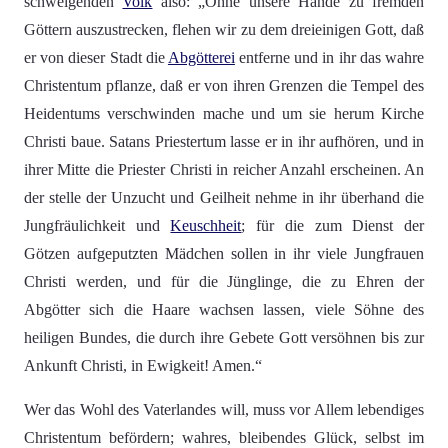
schweigenden
Volk
also: „Ohne unsere Hände zu fremden
Göttern auszustrecken, flehen wir zu dem dreieinigen Gott, daß
er von dieser Stadt die
Abgötterei
entferne und in ihr das wahre
Christentum pflanze, daß er von ihren Grenzen die Tempel des
Heidentums verschwinden mache und um sie herum Kirche
Christi baue. Satans Priestertum lasse er in ihr aufhören, und in
ihrer Mitte die Priester Christi in reicher Anzahl erscheinen. An
der stelle der Unzucht und Geilheit nehme in ihr überhand die
Jungfräulichkeit und
Keuschheit
; für die zum Dienst der
Götzen aufgeputzten Mädchen sollen in ihr viele Jungfrauen
Christi werden, und für die Jünglinge, die zu Ehren der
Abgötter sich die Haare wachsen lassen, viele Söhne des
heiligen Bundes, die durch ihre Gebete Gott versöhnen bis zur
Ankunft Christi, in Ewigkeit! Amen.“
Wer das Wohl des Vaterlandes will, muss vor Allem lebendiges
Christentum befördern; wahres, bleibendes Glück, selbst im