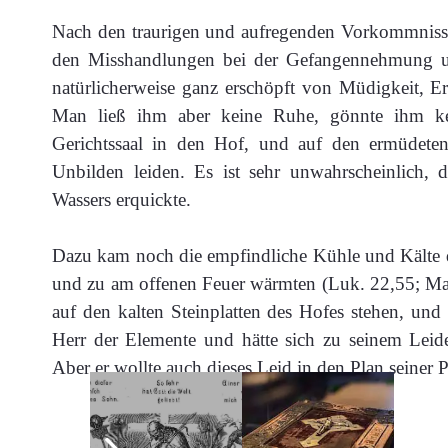
Nach den traurigen und aufregenden Vorkommnisse
den Misshandlungen bei der Gefangennehmung un
natürlicherweise ganz erschöpft von Müdigkeit, 
Man ließ ihm aber keine Ruhe, gönnte ihm ke
Gerichtssaal in den Hof, und auf den ermüdete
Unbilden leiden. Es ist sehr unwahrscheinlich,
Wassers erquickte.
Dazu kam noch die empfindliche Kühle und Kälte d
und zu am offenen Feuer wärmten (Luk. 22,55; Mark
auf den kalten Steinplatten des Hofes stehen, und 
Herr der Elemente und hätte sich zu seinem Leide
Aber er wollte auch dieses Leid in den Plan seiner 