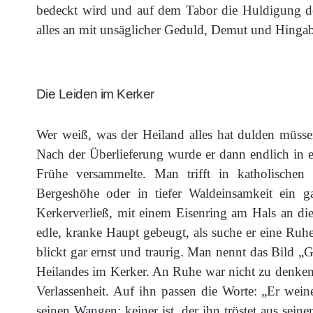
bedeckt wird und auf dem Tabor die Huldigung de
alles an mit unsäglicher Geduld, Demut und Hingab
Die Leiden im Kerker
Wer weiß, was der Heiland alles hat dulden müsse
Nach der Überlieferung wurde er dann endlich in e
Frühe versammelte. Man trifft in katholische
Bergeshöhe oder in tiefer Waldeinsamkeit ein g
Kerkerverließ, mit einem Eisenring am Hals an d
edle, kranke Haupt gebeugt, als suche er eine Ruhes
blickt gar ernst und traurig. Man nennt das Bild „
Heilandes im Kerker. An Ruhe war nicht zu denken.
Verlassenheit. Auf ihn passen die Worte: „Er wein
seinen Wangen; keiner ist, der ihn tröstet aus sein