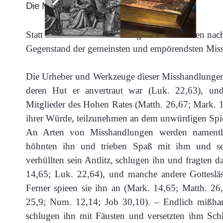
Die Misshandlungen durch die Menschen
Statt dem armen Heiland einige Ruhe zu lassen nac
Gegenstand der gemeinsten und empörendsten Mis
Die Urheber und Werkzeuge dieser Misshandlungen 
deren Hut er anvertraut war (Luk. 22,63), und
Mitglieder des Hohen Rates (Matth. 26,67; Mark. 14
ihrer Würde, teilzunehmen an dem unwürdigen Spie
An Arten von Misshandlungen werden namentlich
höhnten ihn und trieben Spaß mit ihm und se
verhüllten sein Antlitz, schlugen ihn und fragten 
14,65; Luk. 22,64), und manche andere Gottesläs
Ferner spieen sie ihn an (Mark. 14,65; Matth. 26
25,9; Num. 12,14; Job 30,10). – Endlich mißhand
schlugen ihn mit Fäusten und versetzten ihm Schl