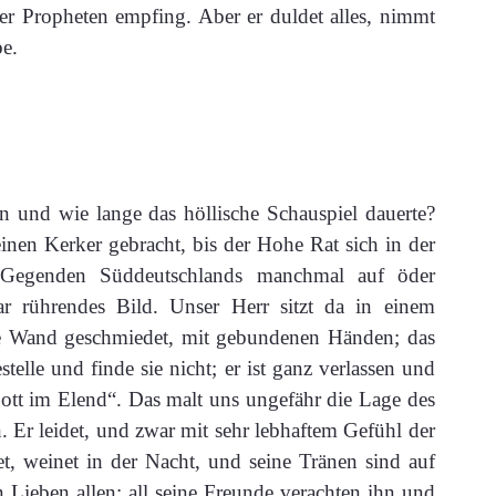
r Propheten empfing. Aber er duldet alles, nimmt
e.
n und wie lange das höllische Schauspiel dauerte?
inen Kerker gebracht, bis der Hohe Rat sich in der
n Gegenden Süddeutschlands manchmal auf öder
ar rührendes Bild. Unser Herr sitzt da in einem
ie Wand geschmiedet, mit gebundenen Händen; das
telle und finde sie nicht; er ist ganz verlassen und
Gott im Elend“. Das malt uns ungefähr die Lage des
 Er leidet, und zwar mit sehr lebhaftem Gefühl der
et, weinet in der Nacht, und seine Tränen sind auf
en Lieben allen; all seine Freunde verachten ihn und