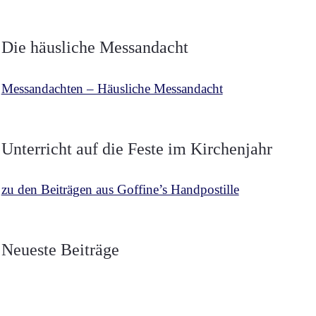
Die häusliche Messandacht
Messandachten – Häusliche Messandacht
Unterricht auf die Feste im Kirchenjahr
zu den Beiträgen aus Goffine’s Handpostille
BETRACHTUNGEN
,
MESCHLER
vor 3 Wochen
Über die zwei Fahnen
Neueste Beiträge
BETRACHTUNGEN
,
MESCHLER
vor 4 Wochen
Luzifers und Christi
Die Fahne Christi Heerführer
BETRACHTUNGEN
,
MESCHLER
vor 1 Monat
der Guten