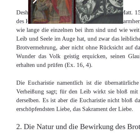
Deshalb erbarmt es den Herrn des Volkes (Matt. 15,
des Herrn eine zuvorkommende Güte und Barmherzig
wie lange die einzelnen bei ihm sind und wie weit 
Leib und Seele im Auge hat, und zwar das leiblic
Brotvermehrung, aber nicht ohne Rücksicht auf da
Wunder das Volk geistig erquicken, seinen Glau
erhalten und prüfen (Ex. 16, 4).
Die Eucharistie namentlich ist die übernatürlic
Verheißung sagt; für den Leib wirkt sie bloß mit 
derselben. Es ist aber die Eucharistie nicht bloß
erschöpfendsten Liebe, das Sakrament der Liebe.
2. Die Natur und die Bewirkung des Bro