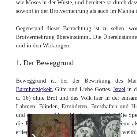
wie Moses in der Wüste, und bereitete so durch dass
sowohl in der Brotvermehrung als auch im Manna ih
Gegenstand dieser Betrachtung ist zu sehen, w
Brotvermehrung übereinstimmt. Die Übereinstimmun
und in den Wirkungen.
1. Der Beweggrund
Beweggrund ist bei der Bewirkung des Mann
Barmherzigkeit
, Güte und Liebe Gottes.
Israel
in d
u. 16) ohne Brot und das Volk hier in der eins
Lahmen, Blinden, Ermüdeten, Bresthaften und Hun
und der ganzen Menschheit in dieser Welt. Die Spe
die Bedürfnisse der Seele nicht sättigen. Wenn a
erliegen, denn weither kommen wir alle, und weithi