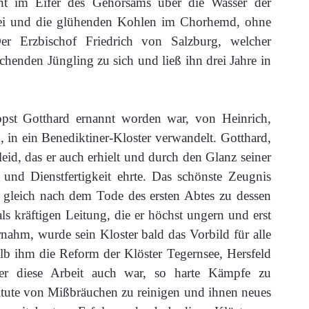
ant im Eifer des Gehorsams über die Wasser der
sei und die glühenden Kohlen im Chorhemd, ohne
er Erzbischof Friedrich von Salzburg, welcher
chenden Jüngling zu sich und ließ ihn drei Jahre in
opst Gotthard ernannt worden war, von Heinrich,
 in ein Benediktiner-Kloster verwandelt. Gotthard,
leid, das er auch erhielt und durch den Glanz seiner
und Dienstfertigkeit ehrte. Das schönste Zeugnis
 gleich nach dem Tode des ersten Abtes zu dessen
ls kräftigen Leitung, die er höchst ungern und erst
ahm, wurde sein Kloster bald das Vorbild für alle
lb ihm die Reform der Klöster Tegernsee, Hersfeld
r diese Arbeit auch war, so harte Kämpfe zu
itute von Mißbräuchen zu reinigen und ihnen neues