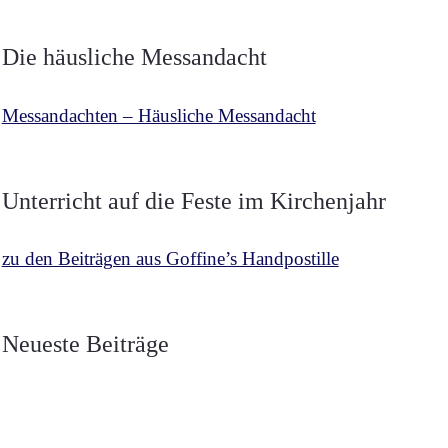
Die häusliche Messandacht
Messandachten – Häusliche Messandacht
Unterricht auf die Feste im Kirchenjahr
zu den Beiträgen aus Goffine’s Handpostille
BETRACHTUNGEN
,
MESCHLER
vor 2 Wochen
Über die zwei Fahnen
Neueste Beiträge
BETRACHTUNGEN
,
MESCHLER
vor 3 Wochen
Luzifers und Christi
Die Fahne Christi Heerführer
BETRACHTUNGEN
,
MESCHLER
vor 4 Wochen
der Guten