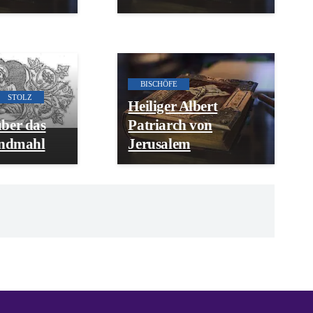
BISCHÖFE
STOLZ
Heiliger Albert
ber das
Patriarch von
endmahl
Jerusalem