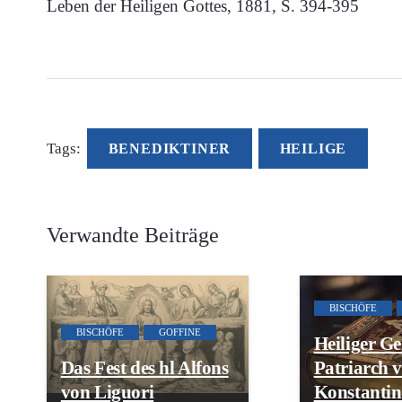
Leben der Heiligen Gottes, 1881, S. 394-395
Tags:
BENEDIKTINER
HEILIGE
Verwandte Beiträge
BISCHÖFE
BISCHÖFE
GOFFINE
Heiliger G
Das Fest des hl Alfons
Patriarch 
von Liguori
Konstantin