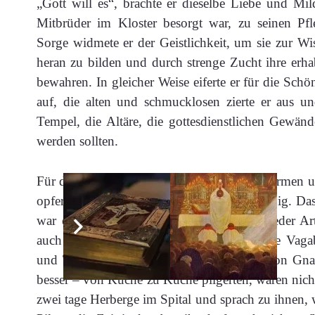
„Gott will es“, brachte er dieselbe Liebe und Mil
Mitbrüder im Kloster besorgt war, zu seinen Pf
Sorge widmete er der Geistlichkeit, um sie zur Wi
heran zu bilden und durch strenge Zucht ihre e
bewahren. In gleicher Weise eiferte er für die Schö
auf, die alten und schmucklosen zierte er aus un
Tempel, die Altäre, die gottesdienstlichen Gewänd
werden sollten.
Für die lebendigen Tempel Gottes, für die Armen u
opferte seine Freigebigkeit den letzten Pfennig. Das
war eine Zufluchtsstätte für Gebrechliche jeder A
auch für Fremde ohne Unterschied. Nur die Vagab
und Taugenichtse, welche im Pilgerkleid von Gna
besser – von Küche zu Küche pilgerten, waren nicht
zwei tage Herberge im Spital und sprach zu ihnen, 