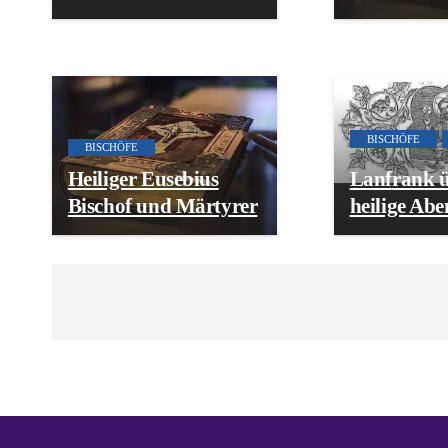
BISCHÖFE
BISCHÖFE
Heiliger Eusebius
Lanfrank ü
Bischof und Märtyrer
heilige Ab