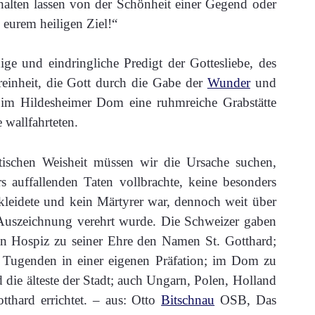
aufhalten lassen von der Schönheit einer Gegend oder
u eurem heiligen Ziel!“
ge und eindringliche Predigt der Gottesliebe, des
reinheit, die Gott durch die Gabe der
Wunder
und
 im Hildesheimer Dom eine ruhmreiche Grabstätte
 wallfahrteten.
tischen Weisheit müssen wir die Ursache suchen,
 auffallenden Taten vollbrachte, keine besonders
ekleidete und kein Märtyrer war, dennoch weit über
Auszeichnung verehrt wurde. Die Schweizer gaben
n Hospiz zu seiner Ehre den Namen St. Gotthard;
e Tugenden in einer eigenen Präfation; im Dom zu
 die älteste der Stadt; auch Ungarn, Polen, Holland
thard errichtet. –
aus: Otto
Bitschnau
OSB, Das