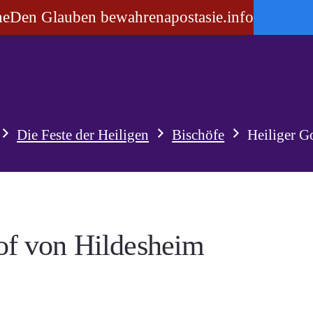
he
Den Glauben bewahren
apostasie.info
Die Feste der Heiligen
Bischöfe
Heiliger G
of von Hildesheim