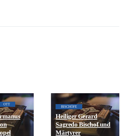
OTT
BISCHÖFE
ermanus
Heiliger Gerard
von
Sagredo Bischof und
opel
Märtyrer