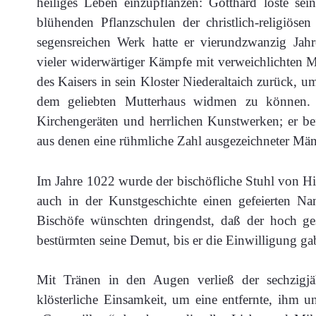
heiliges Leben einzupflanzen: Gotthard löste se
blühenden Pflanzschulen der christlich-religiö
segensreichen Werk hatte er vierundzwanzig Jahre
vieler widerwärtiger Kämpfe mit verweichlichten 
des Kaisers in sein Kloster Niederaltaich zurück, um
dem geliebten Mutterhaus widmen zu können. E
Kirchengeräten und herrlichen Kunstwerken; er be
aus denen eine rühmliche Zahl ausgezeichneter Män
Im Jahre 1022 wurde der bischöfliche Stuhl von H
auch in der Kunstgeschichte einen gefeierten Na
Bischöfe wünschten dringendst, daß der hoch ge
bestürmten seine Demut, bis er die Einwilligung ga
Mit Tränen in den Augen verließ der sechzigjäh
klösterliche Einsamkeit, um eine entfernte, ihm 