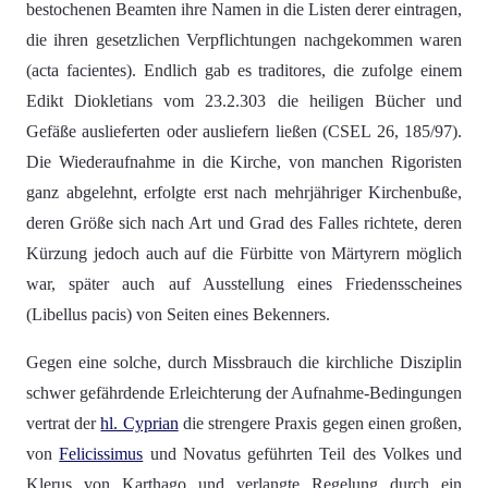
bestochenen Beamten ihre Namen in die Listen derer eintragen,
die ihren gesetzlichen Verpflichtungen nachgekommen waren
(acta facientes). Endlich gab es traditores, die zufolge einem
Edikt Diokletians vom 23.2.303 die heiligen Bücher und
Gefäße auslieferten oder ausliefern ließen (CSEL 26, 185/97).
Die Wiederaufnahme in die Kirche, von manchen Rigoristen
ganz abgelehnt, erfolgte erst nach mehrjähriger Kirchenbuße,
deren Größe sich nach Art und Grad des Falles richtete, deren
Kürzung jedoch auch auf die Fürbitte von Märtyrern möglich
war, später auch auf Ausstellung eines Friedensscheines
(Libellus pacis) von Seiten eines Bekenners.
Gegen eine solche, durch Missbrauch die kirchliche Disziplin
schwer gefährdende Erleichterung der Aufnahme-Bedingungen
vertrat der
hl. Cyprian
die strengere Praxis gegen einen großen,
von
Felicissimus
und Novatus geführten Teil des Volkes und
Klerus von Karthago und verlangte Regelung durch ein