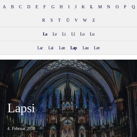
A
B
C
D
E
F
G
H
I
J
K
L
M
N
O
P
Q
R
S
T
Ü
V
W
Z
La
Le
Li
Ll
Lo
Lu
Lac
Lai
Lan
Lap
Lau
Lav
Lapsi
4. Februar 2018