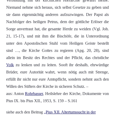
Verbindung mit der kirchlichen Hierarchie gewahrt bleibe.
Niemand nehme sich heraus, sich selbst Gesetze zu geben und
sie dann eigenmächtig anderen aufzuzwingen. Der Papst als
Nachfolger des heiligen Petrus, dem der göttliche Erlöser die
Sorge anvertraut hat, die gesamte Herde zu weiden (Vgl. Joh.
21, 15-17), und mit ihm die Bischöfe, die in Unterordnung
unter den Apostolischen Stuhl vom Heiligen Geiste bestellt
sind …, die Kirche Gottes zu regieren (Apg. 20, 28), sind
allein im Besitz des Rechtes und der Pflicht, das christliche
Volk
zu lenken und zu leiten. Sooft ihr deshalb, ehrwürdige
Brüder, eure Autorität wahrt, wenn nötig auch mit Strenge,
erfüllt ihr nicht nur eure Amtspflicht, sondern nehmt auch den
Willen des Stifters der Kirche in sicheren Schutz. –
aus: Anton
Rohrbasser
, Heilslehre der Kirche, Dokumente von
Pius IX. bis Pius XII., 1953, S. 159 – S.161
siehe auch den Beitrag
„Pius XII. Altertumssucht in der