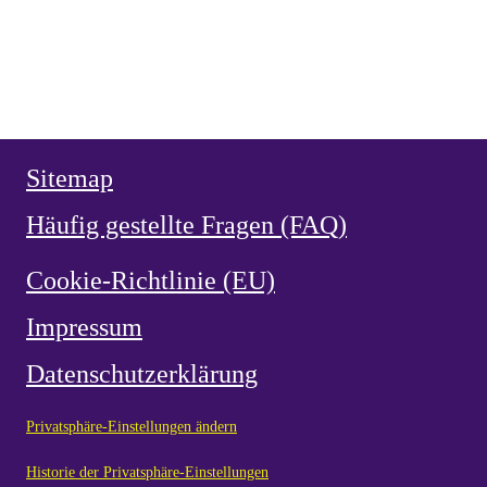
HERZ JESU
,
NEUZEIT
vor 2 Monaten
Herz Jesu Verehrung in Spanien
NEUZEIT
vor 2 Monaten
Ermordung von García Moreno 1875
Sitemap
Häufig gestellte Fragen (FAQ)
Cookie-Richtlinie (EU)
Impressum
Datenschutzerklärung
Privatsphäre-Einstellungen ändern
Historie der Privatsphäre-Einstellungen