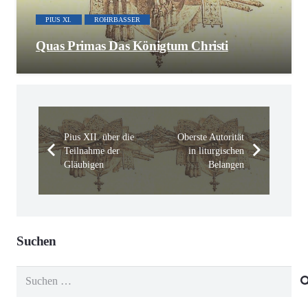
PIUS XI.
ROHRBASSER
Quas Primas Das Königtum Christi
Pius XII. über die
Oberste Autorität
Teilnahme der
in liturgischen
Gläubigen
Belangen
Suchen
Suchen
nach: