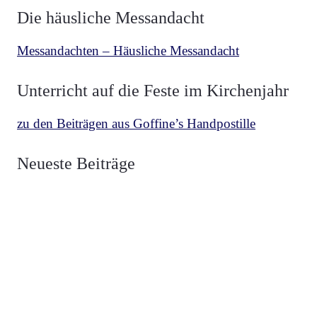
Die häusliche Messandacht
Messandachten – Häusliche Messandacht
Unterricht auf die Feste im Kirchenjahr
zu den Beiträgen aus Goffine’s Handpostille
BETRACHTUNGEN
,
MESCHLER
vor 3 Wochen
Neueste Beiträge
Über die zwei Fahnen Luzifers und Christi
BETRACHTUNGEN
,
MESCHLER
vor 4 Wochen
Die Fahne Christi Heerführer der Guten
BETRACHTUNGEN
,
MESCHLER
vor 1 Monat
Die Fahne Luzifers Anführer der Bösen
BEKENNER
,
VON HAMMERSTEIN
vor 1 Monat
Heiliger Vianney, Pfarrer von Ars
HERZ JESU
,
NEUZEIT
vor 2 Monaten
Weihe Spaniens 1919 an das Herz Jesu