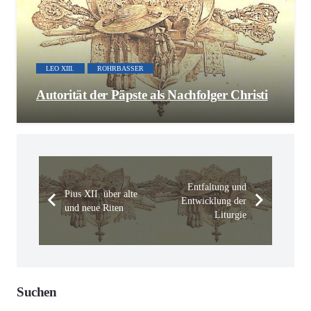
LEO XIII.
ROHRBASSER
Autorität der Päpste als Nachfolger Christi
Entfaltung und
Pius XII. über alte
Entwicklung der
und neue Riten
Liturgie
Suchen