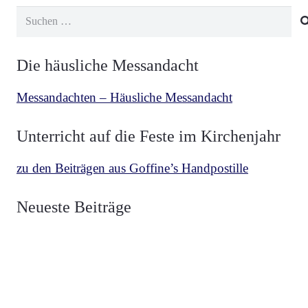
Suchen
nach:
Die häusliche Messandacht
Messandachten – Häusliche Messandacht
Unterricht auf die Feste im Kirchenjahr
zu den Beiträgen aus Goffine’s Handpostille
BETRACHTUNGEN
,
MESCHLER
vor 3 Wochen
Neueste Beiträge
Über die zwei Fahnen Luzifers und Christi
BETRACHTUNGEN
,
MESCHLER
vor 4 Wochen
Die Fahne Christi Heerführer der Guten
BETRACHTUNGEN
,
MESCHLER
vor 1 Monat
Die Fahne Luzifers Anführer der Bösen
BEKENNER
,
VON HAMMERSTEIN
vor 1 Monat