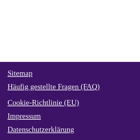
Heiliger Vianney, Pfarrer von Ars
HERZ JESU
,
NEUZEIT
vor 2 Monaten
Weihe Spaniens 1919 an das Herz Jesu
HERZ JESU
,
NEUZEIT
vor 2 Monaten
Herz Jesu Verehrung in Spanien
NEUZEIT
vor 2 Monaten
Ermordung von García Moreno 1875
Sitemap
Häufig gestellte Fragen (FAQ)
Cookie-Richtlinie (EU)
Impressum
Datenschutzerklärung